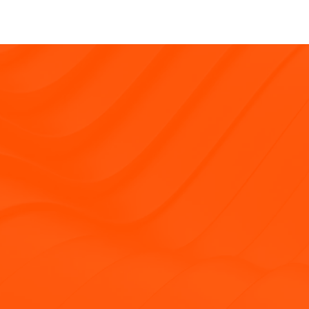
Tjänster
Kundcase
Om oss
Så jobbar vi
Karriär