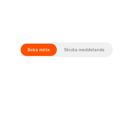
Tjänster
Kundcase
Boka möte
Skicka meddelande
Om oss
Våra arbetsmetoder
Karriar
Select Language
Sv