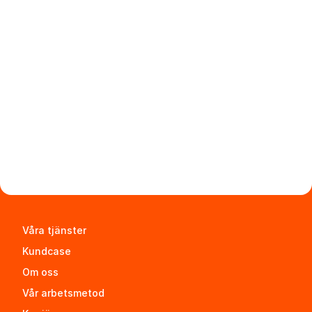
Olivia Josefina 
Larsson
Marknadsansvarig
Moa Berg
UX/UI-designer
Våra tjänster
Kundcase
Om oss
Vår arbetsmetod