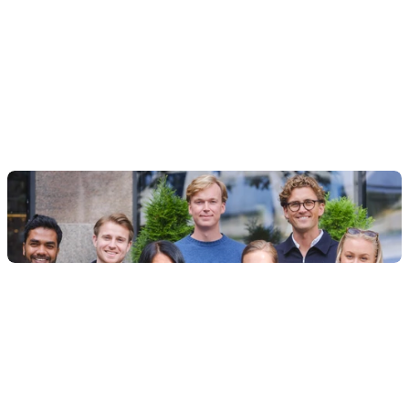
Tjänster
Kundcase
Om oss
Våra arbetsmetoder
Karriar
Select Language
Sv
Vår vision