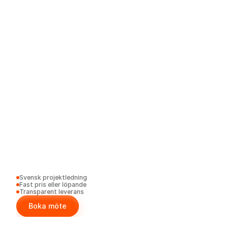
Tjänster
Kundcase
Om oss
Våra arbetsmetoder
Karriar
Svensk projektledning
Select Language
Fast pris eller löpande
Sv
Transparent leverans
Boka möte