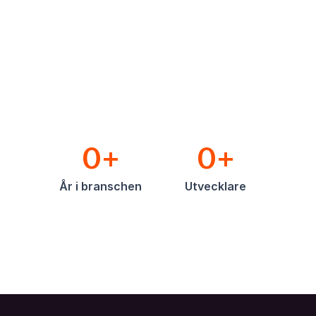
0+
0+
År i branschen
Utvecklare