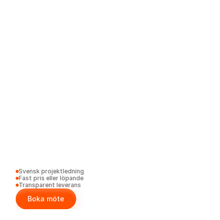
Tjänster
Kundcase
Om oss
Våra arbetsmetoder
Karriar
Svensk projektledning
Select Language
Fast pris eller löpande
Sv
Transparent leverans
Boka möte