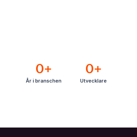
0+
0+
År i branschen
Utvecklare