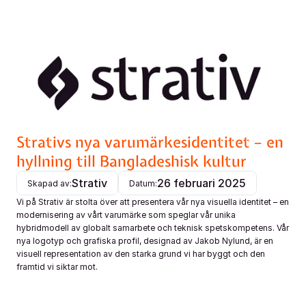
Tjänster
Kundcase
Om oss
Strativs nya varumärkesidentitet – en 
hyllning till Bangladeshisk kultur
Våra arbetsmetoder
Strativ
26 februari 2025
Skapad av:
Datum:
Vi på Strativ är stolta över att presentera vår nya visuella identitet – en 
modernisering av vårt varumärke som speglar vår unika 
Karriar
hybridmodell av globalt samarbete och teknisk spetskompetens. Vår 
Select Language
nya logotyp och grafiska profil, designad av Jakob Nylund, är en 
Sv
visuell representation av den starka grund vi har byggt och den 
framtid vi siktar mot.